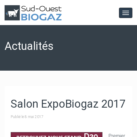
Togg
navig
Actualités
Salon ExpoBiogaz 2017
Publié le
8 mai 2017
Premier