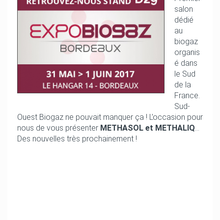
salon
dédié
au
biogaz
organis
é dans
le Sud
de la
France.
Sud-
Ouest Biogaz ne pouvait manquer ça ! L’occasion pour
nous de vous présenter
METHASOL et METHALIQ
…
Des nouvelles très prochainement !