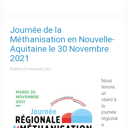
Journée de la
Méthanisation en Nouvelle-
Aquitaine le 30 Novembre
2021
Publié le
29 novembre 2021
Nous
tenons
un
stand à
la
journée
régional
e