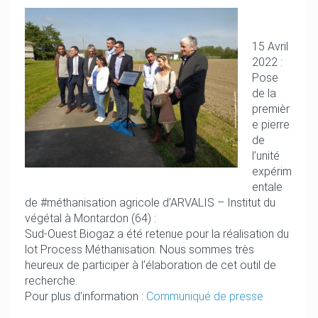
15 Avril
2022 :
Pose
de la
premièr
e pierre
de
l’unité
expérim
entale
de #méthanisation agricole d’ARVALIS – Institut du
végétal à Montardon (64) :
Sud-Ouest Biogaz a été retenue pour la réalisation du
lot Process Méthanisation. Nous sommes très
heureux de participer à l’élaboration de cet outil de
recherche.
Pour plus d’information :
Communiqué de presse