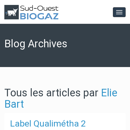
Togg
navig
Blog Archives
Tous les articles par
Elie
Bart
Label Qualimétha 2