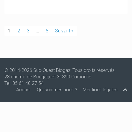
1
2
3
…
5
Suivant »
© 2014-2026
Sud-Ouest Biogaz
. Tous droits réservés.
23 chemin de Bourjaguet 31390 Carbonne
Tel: 05 61 40 27 54
Accueil
Qui sommes nous ?
Mentions légales