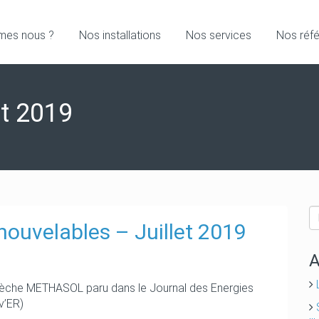
mes nous ?
Nos installations
Nos services
Nos réf
et 2019
nouvelables – Juillet 2019
A
 sèche METHASOL paru dans le Journal des Energies
v’ER)