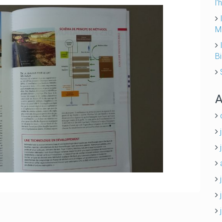
l’
M
B
A