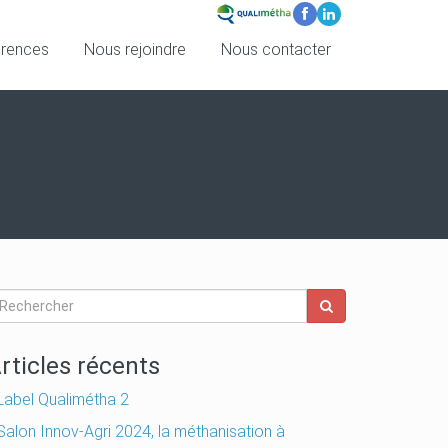
érences
Nous rejoindre
Nous contacter
rticles récents
Label Qualimétha 2
Salon Innov-Agri 2024, la méthanisation à