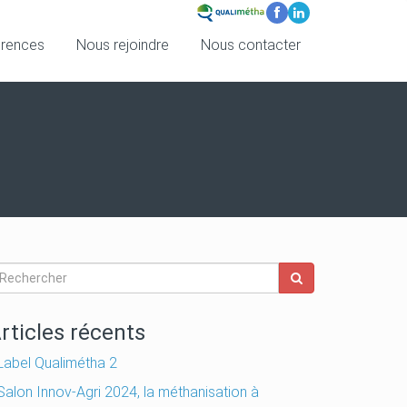
érences
Nous rejoindre
Nous contacter
rticles récents
Label Qualimétha 2
Salon Innov-Agri 2024, la méthanisation à