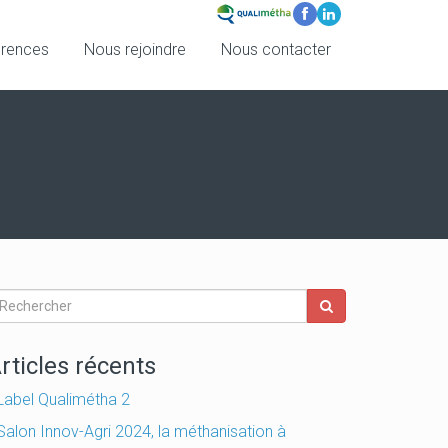
érences
Nous rejoindre
Nous contacter
rticles récents
Label Qualimétha 2
Salon Innov-Agri 2024, la méthanisation à