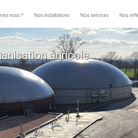
mes nous ?
Nos installations
Nos services
Nos réf
hanisation
hanisation agricole
hanisation agricole