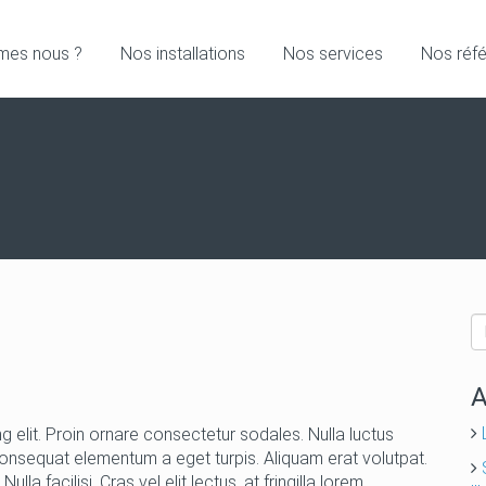
mes nous ?
Nos installations
Nos services
Nos réf
A
 elit. Proin ornare consectetur sodales. Nulla luctus
consequat elementum a eget turpis. Aliquam erat volutpat.
la facilisi. Cras vel elit lectus, at fringilla lorem.