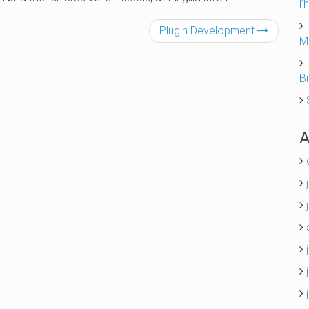
l’
Plugin Development
M
B
A