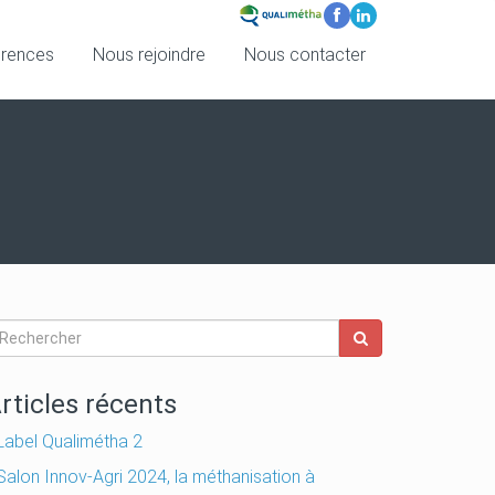
érences
Nous rejoindre
Nous contacter
rticles récents
Label Qualimétha 2
Salon Innov-Agri 2024, la méthanisation à