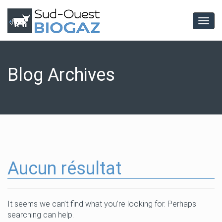
Togg
navig
Blog Archives
Aucun résultat
It seems we can’t find what you’re looking for. Perhaps
searching can help.